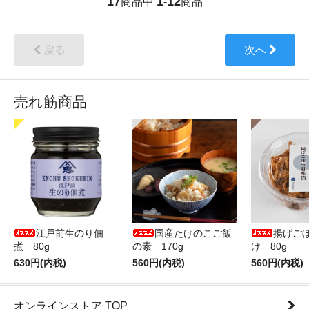
17
1
12
商品中
-
商品
戻る
次へ
売れ筋商品
江戸前生のり佃
国産たけのこご飯
揚げご
煮 80g
の素 170g
け 80g
630円(内税)
560円(内税)
560円(内税)
オンラインストア TOP