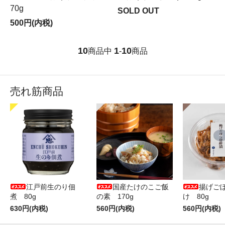
70g
SOLD OUT
500円(内税)
10
1
10
商品中
-
商品
売れ筋商品
江戸前生のり佃
国産たけのこご飯
揚げご
煮 80g
の素 170g
け 80g
630円(内税)
560円(内税)
560円(内税)