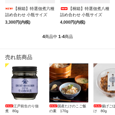
【桐箱】特選佃煮六種
【桐箱】特選佃煮八種
詰め合わせ 小瓶サイズ
詰め合わせ 小瓶サイズ
3,300円(内税)
4,000円(内税)
4
1
4
商品中
-
商品
売れ筋商品
江戸前生のり佃
国産たけのこご飯
揚げご
煮 80g
の素 170g
け 80g